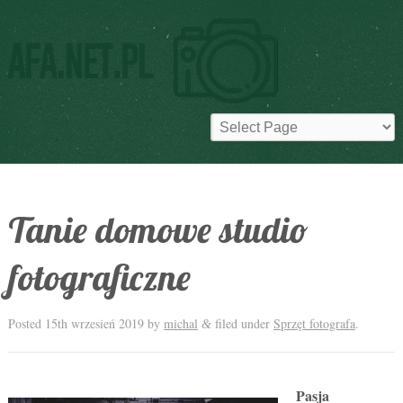
Tanie domowe studio
fotograficzne
Posted
15th wrzesień 2019
by
michal
filed under
Sprzęt fotografa
.
&
Pasja